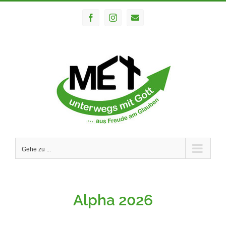
Zum
Facebook
Instagram
E-
Inhalt
Mail
springen
Gehe zu ...
Alpha 2026