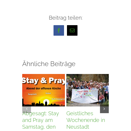
Beitrag teilen:
Facebook
E-
Mail
Ähnliche Beiträge
Abgesagt: Stay
Geistliches
Neuer 
and Pray am
Wochenende in
Vorstan
Samstag, den
Neustadt
24.03.202