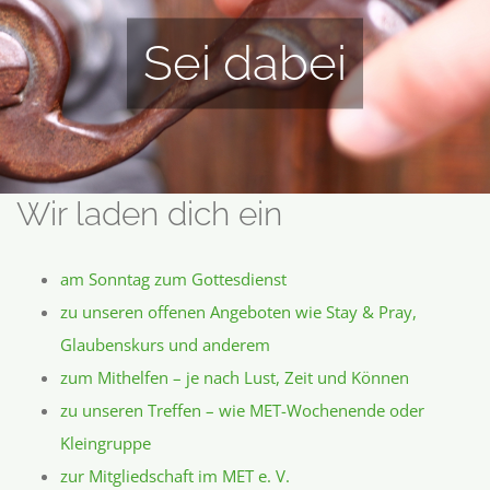
Sei dabei
Wir laden dich ein
am Sonntag zum Gottesdienst
zu unseren offenen Angeboten wie Stay & Pray,
Glaubenskurs und anderem
zum Mithelfen – je nach Lust, Zeit und Können
zu unseren Treffen – wie MET-Wochenende oder
Kleingruppe
zur Mitgliedschaft im MET e. V.