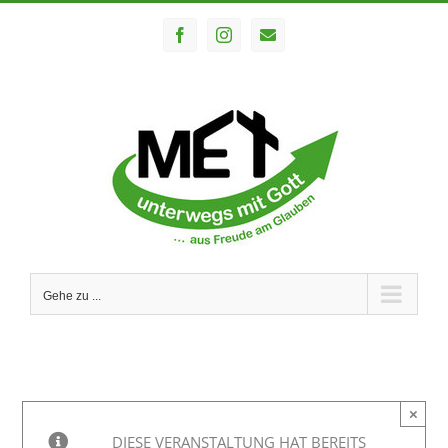
Zum
Facebook
Instagram
E-
Inhalt
Mail
springen
Gehe zu ...
×
DIESE VERANSTALTUNG HAT BEREITS