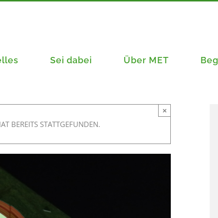
lles
Sei dabei
Über MET
Beg
×
AT BEREITS STATTGEFUNDEN.