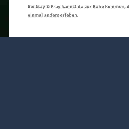
Bei Stay & Pray kannst du zur Ruhe kommen, 
einmal anders erleben.
Messe um 17 Uhr
Der Stay & Pray Abend beginnt mit einer Eucharisti
Sebastian am Marktplatz.
Offenes Angebot bis 22 Uhr
Nach der Messe gibt es ein offenes Angebot in der 
Musik und eine stimmungsvolle Atmosphäre, die zu