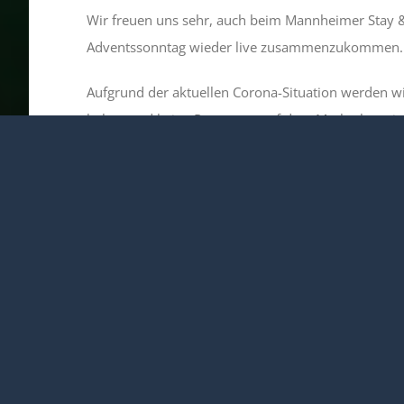
Wir freuen uns sehr, auch beim Mannheimer Stay 
Adventssonntag wieder live zusammenzukommen.
Aufgrund der aktuellen Corona-Situation werden w
haben und keine Passanten auf dem Marktplatz ein
Die Grundelemente bleiben aber bestehen:
Bei Stay & Pray kannst du zur Ruhe kommen, 
einmal anders erleben.
Messe um 17 Uhr
Der Stay & Pray Abend beginnt mit einer Eucharisti
Sebastian am Marktplatz.