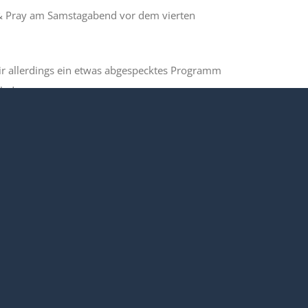
& Pray am Samstagabend vor dem vierten
ir allerdings ein etwas abgespecktes Programm
laden.
die Gegenwart Gottes erfahren und Kirche
efeier um 17 Uhr in der Mannheimer City-Kirche St.