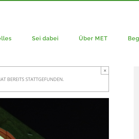
lles
Sei dabei
Über MET
Beg
×
AT BEREITS STATTGEFUNDEN.