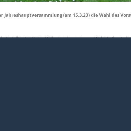
der Jahreshauptversammlung (am 15.3.23) die Wahl des Vorst
eit stellte sich Ulrike Völkert nicht wieder zur Wahl. In ihr sind v
t von größtem Vorteil waren. Sie ist nicht nur kreativ, strukturie
Fähigkeit Dinge auf den Punkt zu bringen, verknüpft mit einer w
i, die METler sagen Dir an dieser Stelle herzlichen Dank für all d
hen dir Gottes Segen und freuen uns sehr, dass Du Deine Talent
 Musik und Evangelisierung einsetzen möchtest.
her Wind“ in den Vorstand. Sie ist eine Frau mit vielfältigen Tale
ng für Jesus! Marion hat für ihren Einstieg das Amt der zweiten
chts zu sehen. Liebe Marion, wir METler freuen uns, dass du dich 
n dir viel Freude dabei.