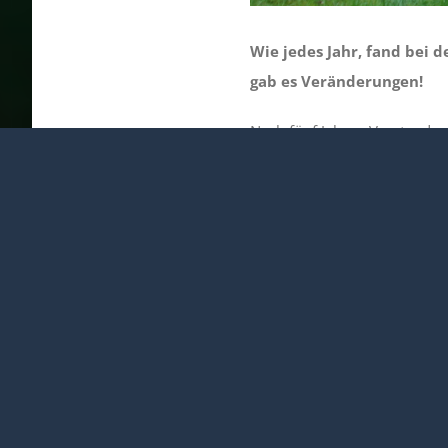
Wie jedes Jahr, fand bei 
gab es Veränderungen!
Nach fünf Jahren Vorstandsarb
welche für die Vorstandsarbei
zupackend; sie hat auch die 
Entscheidungsfreude. Liebe Ul
MET gegeben hast! Wir wünsc
nun wieder verstärkt bei der
Mit Marion Lerch kommt „frisc
Leidenschaft und Begeisteru
Auf dem Bild ist sie ganz re
eingelassen hast und wünsche