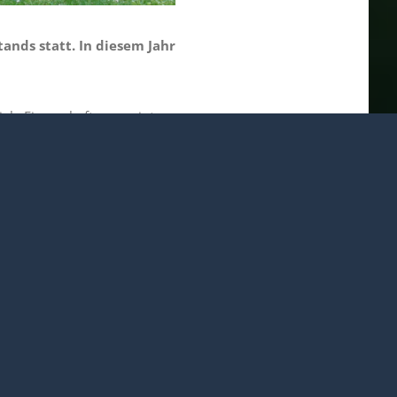
ands statt. In diesem Jahr
iele Eigenschaften vereint,
rt, umsichtig, humorvoll und
ohltuenden
ein „Herzblut“, das Du für
e – nach eigener Aussage –
nten und einer tiefen
 Vorsitzenden übernommen.
auf das „Abenteuer“ Vorstand