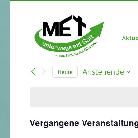
Zum
Inhalt
springen
Aktue
Anstehende
Heute
Datum
wählen.
Vergangene Veranstaltun